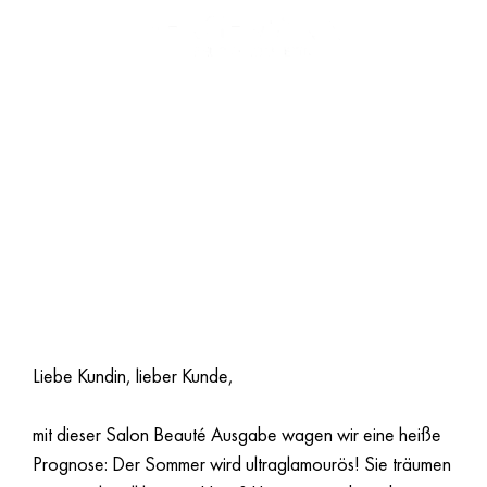
DIE SALON
BEAUTÉ 02|26 IST
DA!
Liebe Kundin, lieber Kunde,
mit dieser Salon Beauté Ausgabe wagen wir eine heiße
Prognose: Der Sommer wird ultraglamourös! Sie träumen