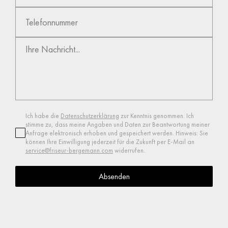
unseren Salon &
unser Team
kennen!
Friseure kennenlernen
Ich habe die
Datenschutzerklärung
zur Kenntnis genommen. Ich
stimme zu, dass meine Angaben und Daten zur Beantwortung meiner
Anfrage elektronisch erhoben und gespeichert werden. Hinweis: Sie
können Ihre Einwilligung jederzeit für die Zukunft per E-Mail an
service@friseur-bergemann.com
widerrufen.