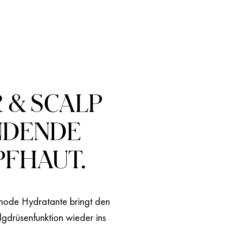
 & SCALP
ENDENDE
PFHAUT.
thode Hydratante bringt den
algdrüsenfunktion wieder ins