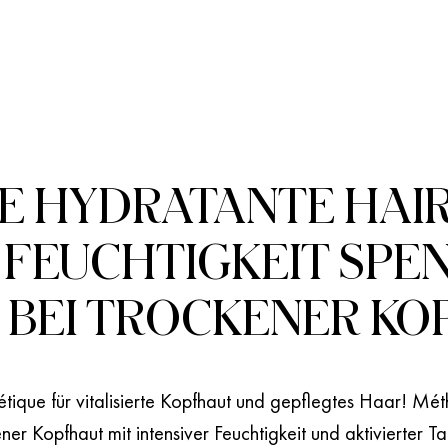
 HYDRATANTE HAIR
 FEUCHTIGKEIT SP
 BEI TROCKENER KO
tique für vitalisierte Kopfhaut und gepflegtes Haar! Mé
ner Kopfhaut mit intensiver Feuchtigkeit und aktivierter T