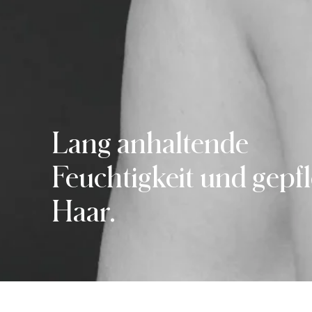
Lang anhaltende
Feuchtigkeit und gepfl
Haar.